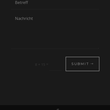
=
SUBMIT
8 + 15