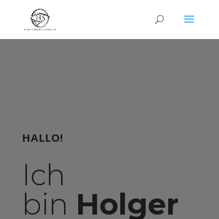
HALLO!
Ich
bin
Holger